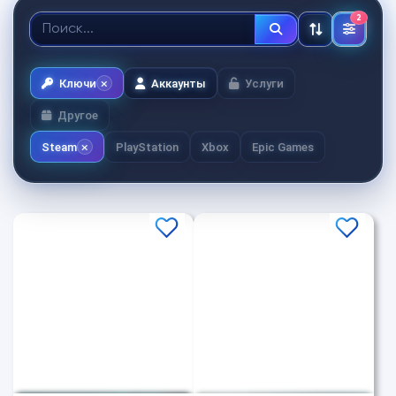
2
Ключи
Аккаунты
Услуги
Другое
Steam
PlayStation
Xbox
Epic Games