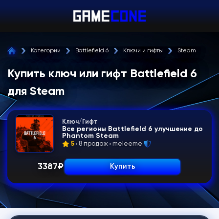
Категории
Battlefield 6
Ключи и гифты
Steam
Купить ключ или гифт Battlefield 6
для Steam
Ключ/Гифт
Все регионы Battlefield 6 улучшение до
Phantom Steam
5
8 продаж
meleeme
3387
₽
Купить