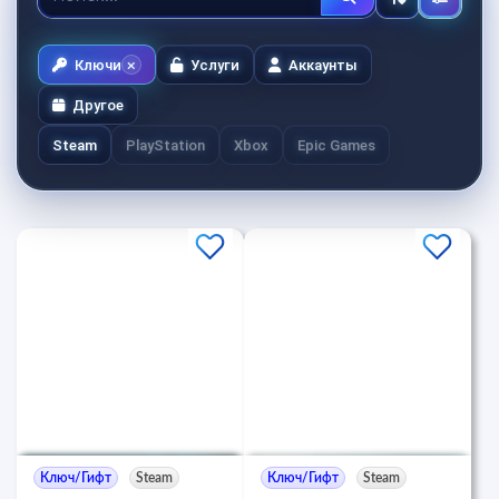
Ключи
Услуги
Аккаунты
Другое
Steam
PlayStation
Xbox
Epic Games
Ключ/Гифт
Steam
Ключ/Гифт
Steam