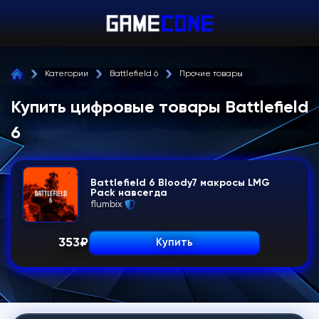
Категории
Battlefield 6
Прочие товары
Купить цифровые товары Battlefield
6
Battlefield 6 Bloody7 макросы LMG
Pack навсегда
flumbix
353
₽
Купить