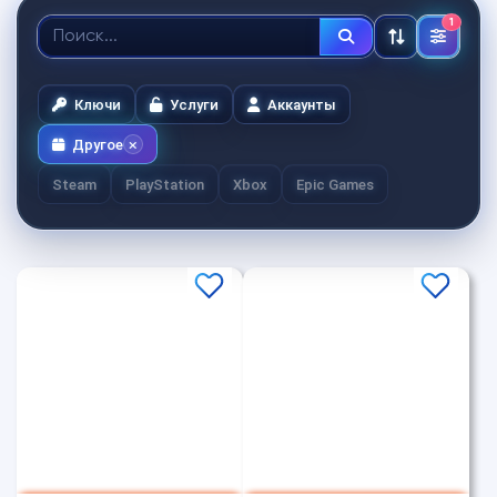
1
Ключи
Услуги
Аккаунты
Другое
Steam
PlayStation
Xbox
Epic Games