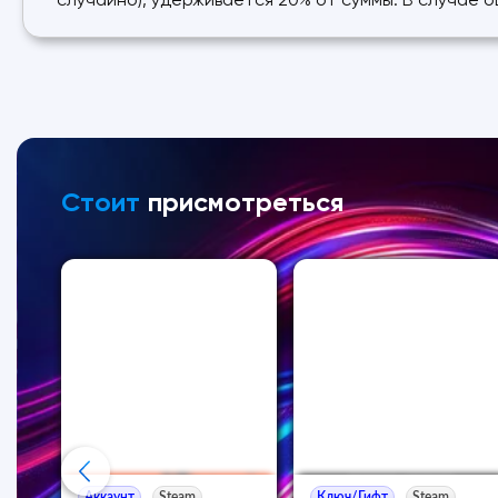
случайно), удерживается 20% от суммы. В случае 
Стоит
присмотреться
Аккаунт
Steam
Ключ/Гифт
Steam