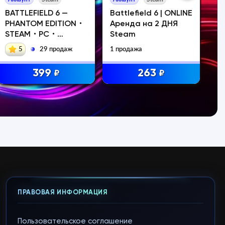
BATTLEFIELD 6 —
Battlefield 6 | ONLINE
Вс
PHANTOM EDITION・
Аренда на 2 ДНЯ
Ba
STEAM・PC・
Steam
из
АРЕНДА
5
29 продаж
1 продажа
399
263
₽
₽
ПРАВОВАЯ ИНФОРМАЦИЯ
Пользовательское соглашение