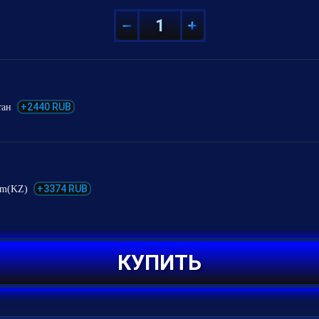
+2440 RUB
тан
+3374 RUB
om(KZ)
КУПИТЬ