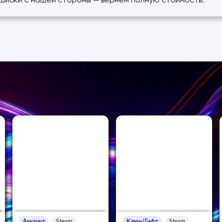
ошибки с нашей стороны — вернём полную стоимость.
Аккаунт
Steam
Ключ/Гифт
Steam