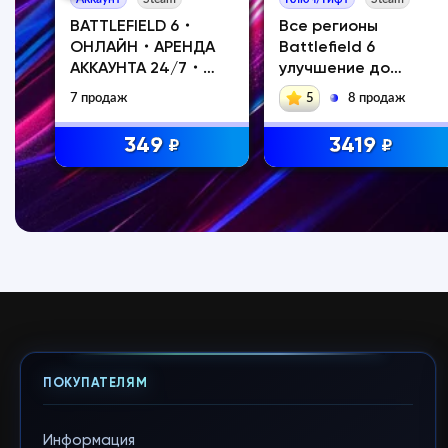
нда
BATTLEFIELD 6・
Все регионы
ОНЛАЙН・АРЕНДА
Battlefield 6
АККАУНТА 24/7・
улучшение до
STEAM・PC・
Phantom Steam
7 продаж
5
8 продаж
349
3419
₽
₽
ПОКУПАТЕЛЯМ
Информация