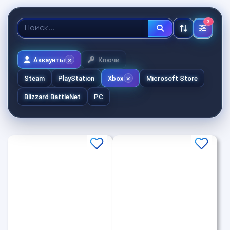
2
Аккаунты
Ключи
Steam
PlayStation
Xbox
Microsoft Store
Blizzard BattleNet
PC