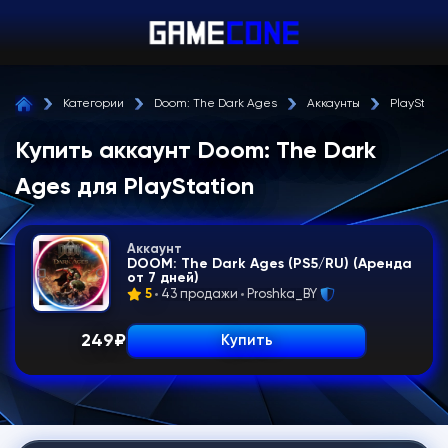
Категории
Doom: The Dark Ages
Аккаунты
PlayStati
Купить аккаунт Doom: The Dark
Ages для PlayStation
Аккаунт
DOOM: The Dark Ages (PS5/RU) (Аренда
от 7 дней)
5
43 продажи
Proshka_BY
249
₽
Купить