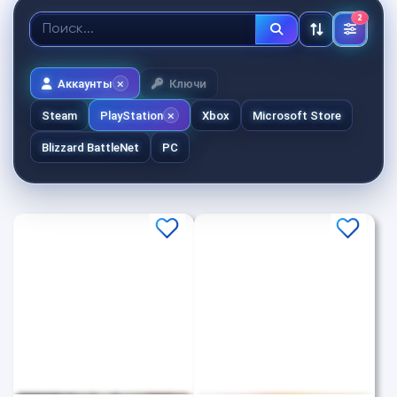
2
Аккаунты
Ключи
Steam
PlayStation
Xbox
Microsoft Store
Blizzard BattleNet
PC