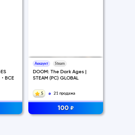
Аккаунт
Steam
GES
DOOM: The Dark Ages |
D.・ВСЕ
STEAM (PC) GLOBAL
5
21 продажа
100
₽