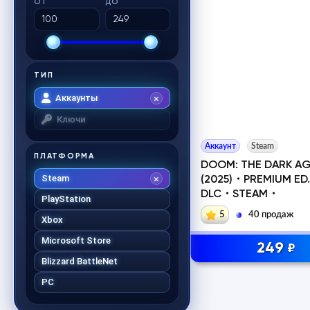
ОТ
ДО
ТИП
Аккаунты
Ключи
Аккаунт
Steam
ПЛАТФОРМА
DOOM: THE DARK A
Steam
(2025)・PREMIUM E
DLC・STEAM・
PlayStation
5
40 продаж
Xbox
Microsoft Store
249
₽
Blizzard BattleNet
PC