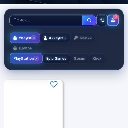
2
Услуги
Аккаунты
Ключи
Другое
PlayStation
Epic Games
Steam
Xbox