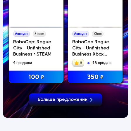
Аккаунт
Steam
Аккаунт
Xbox
RoboCop: Rogue
RoboCop Rogue
City - Unfinished
City - Unfinished
Business • STEAM
Business Xbox
Series XS
4 продажи
5
15 продаж
100
350
₽
₽
Больше предложений