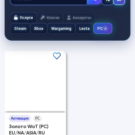
Услуги
Ключи
Аккаунты
Steam
Xbox
Wargaming
Lesta
PC
Активация
PC
Золото WoT (PC)
EU/NA/ASIA/RU