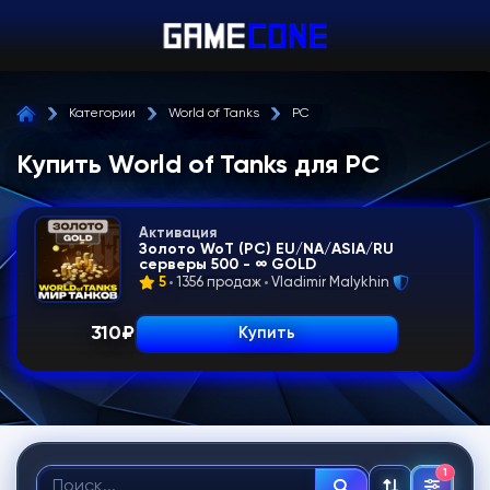
Категории
World of Tanks
PC
Купить World of Tanks для PC
Активация
Золото WoT (PC) EU/NA/ASIA/RU
серверы 500 - ∞ GOLD
5
1356 продаж
Vladimir Malykhin
310
₽
Купить
1