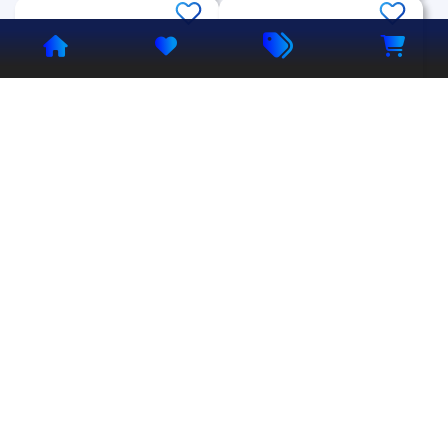
Аккаунт
Lesta
Аккаунт
Lesta
WOT LESTA [30-300
WOT LESTA [100-150к
прем. танков]
боёв] Гарантия +
Неактив + 2
Неактив
5
5 продаж
5
5 продаж
361
531
₽
₽