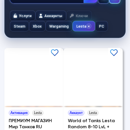
Услуги
Аккаунты
Ключи
Steam
Xbox
Wargaming
Lesta
PC
Активация
Lesta
Аккаунт
Lesta
ПРЕМИУМ МАГАЗИН
World of Tanks Lesta
Мир Танков RU
Random 8-10 LvL +