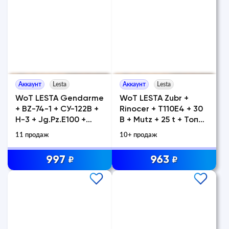
Аккаунт
Lesta
Аккаунт
Lesta
WoT LESTA Gendarme
WoT LESTA Zubr +
+ BZ-74-1 + СУ-122В +
Rinocer + T110E4 + 30
H-3 + Jg.Pz.E100 +
B + Mutz + 25 t + Топы
Топы
+ Премы
11 продаж
10+ продаж
997
963
₽
₽