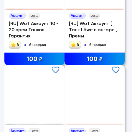
Аккаунт
Lesta
Аккаунт
Lesta
[RU] WoT Аккаунт 10 -
[RU] WoT Аккаунт [
20 прем Танков
Танк Löwe в ангаре ]
Гарантия
Премы
5
6 продаж
5
6 продаж
100
100
₽
₽
Аккаунт
Lesta
Аккаунт
Lesta