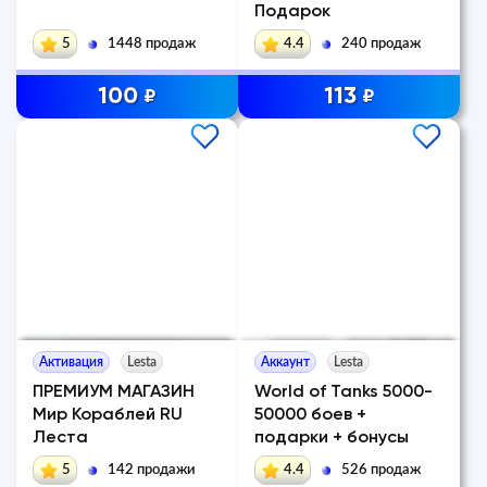
Подарок
5
1448 продаж
4.4
240 продаж
100
113
₽
₽
Активация
Lesta
Аккаунт
Lesta
ПРЕМИУМ МАГАЗИН
World of Tanks 5000-
Мир Кораблей RU
50000 боев +
Леста
подарки + бонусы
5
142 продажи
4.4
526 продаж