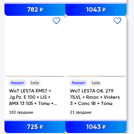
782
1043
₽
₽
Аккаунт
Lesta
Аккаунт
Lesta
WoT LESTA XM57 +
WoT LESTA Об. 279
Jg.Pz. E 100 + LIS +
11LVL + Rinoc + Vickers
AMX 13 105 + Топы +
3 + Conc 1B + Топы
Премы
182 продажи
21 продажа
725
1043
₽
₽