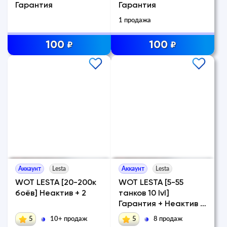
Гарантия
Гарантия
1 продажа
100
100
₽
₽
Аккаунт
Lesta
Аккаунт
Lesta
WOT LESTA [20-200к
WOT LESTA [5-55
боёв] Неактив + 2
танков 10 lvl]
Гарантия + Неактив +
2
5
10+ продаж
5
8 продаж