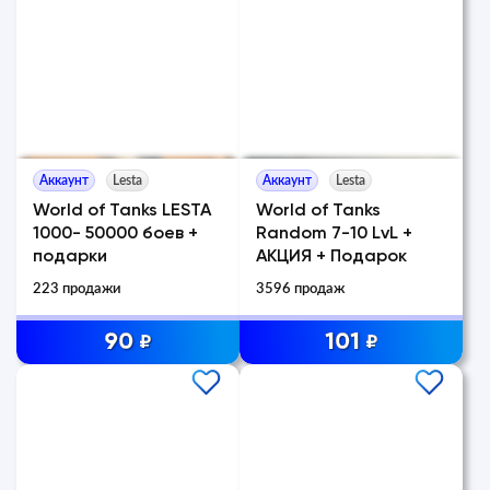
Аккаунт
Lesta
Аккаунт
Lesta
World of Tanks LESTA
World of Tanks
1000- 50000 боев +
Random 7-10 LvL +
подарки
АКЦИЯ + Подарок
223 продажи
3596 продаж
90
101
₽
₽