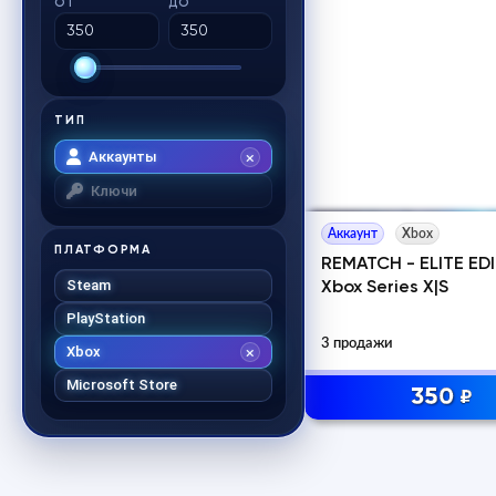
ОТ
ДО
ТИП
Аккаунты
Ключи
Аккаунт
Xbox
ПЛАТФОРМА
REMATCH - ELITE ED
Steam
Xbox Series X|S
PlayStation
3 продажи
Xbox
Microsoft Store
350
₽