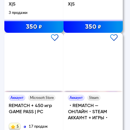
X|S
X|S
3 продажи
350
350
₽
₽
Аккаунт
Microsoft Store
Аккаунт
Steam
REMATCH + 450 игр
・REMATCH —
GAME PASS | PC
ОНЛАЙН・STEAM
АККАУНТ + ИГРЫ・
5
17 продаж