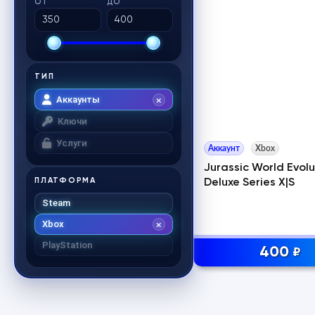
ОТ
ДО
ТИП
Аккаунты
Ключи
Услуги
Аккаунт
Xbox
Jurassic World Evolu
ПЛАТФОРМА
Deluxe Series X|S
Steam
Xbox
PlayStation
400
₽