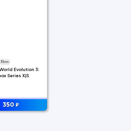
Xbox
World Evolution 3:
ox Series X|S
350
₽