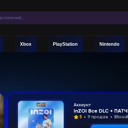
Xbox
PlayStation
Nintendo
Аккаунт
InZOI Все DLC + ПАТ
5
9 продаж
IBloo