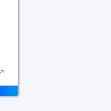
・
AM・