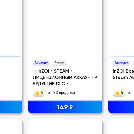
Аккаунт
Steam
Аккаунт
・inZOI・STEAM・
InZOI Вс
ЛИЦЕНЗИОННЫЙ АККАУНТ +
Steam А
БУДУЩИЕ DLC・
5
23 продажи
5
149
₽