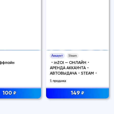
Аккаунт
Steam
Оффлайн
・inZOI — ОНЛАЙН・
АРЕНДА АККАУНТА・
АВТОВЫДАЧА・STEAM・
1 продажа
100
149
₽
₽