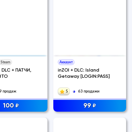
Steam
Аккаунт
е DLC + ПАТЧИ,
inZOI + DLC: Island
ВТО
Getaway [LOGIN:PASS]
9 продаж
5
63 продажи
100
99
₽
₽