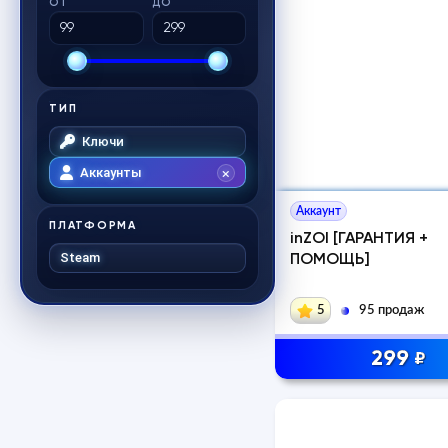
ОТ
ДО
ТИП
Ключи
Аккаунты
Аккаунт
ПЛАТФОРМА
inZOI [ГАРАНТИЯ +
Steam
ПОМОЩЬ]
5
95 продаж
299
₽