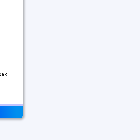
рёк
а