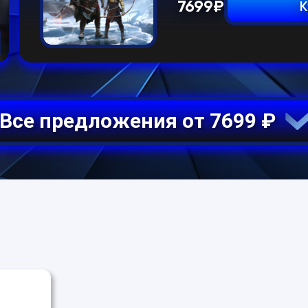
7699
₽
К
Все предложения от 7699 ₽