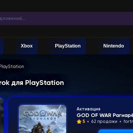
Xbox
PlayStation
Nintendo
PlayStation
ok для PlayStation
Активация
GOD OF WAR Рагнарёк
5
62 продажи
fort