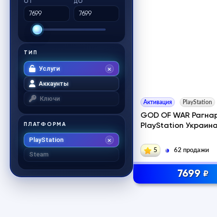
ОТ
ДО
ТИП
Услуги
Аккаунты
Ключи
Активация
PlayStation
GOD OF WAR Рагна
ПЛАТФОРМА
PlayStation Украин
PlayStation
5
62 продажи
Steam
7699
₽