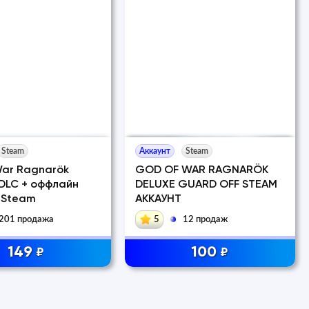
Steam
Аккаунт
Steam
War Ragnarök
GOD OF WAR RAGNARÖK
 DLC + оффлайн
DELUXE GUARD OFF STEAM
 Steam
АККАУНТ
201 продажа
5
12 продаж
149
100
₽
₽