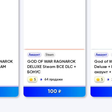
Аккаунт
Steam
Аккаунт
NAROK
GOD OF WAR RAGNAROK
God of 
EAM
DELUXE Steam ВСЕ DLC +
Deluxe +
БОНУС
акаунт +
5
64 продажи
5
100
₽