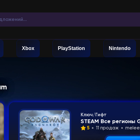
Xbox
PlayStation
Nintendo
am
Ключ/Гифт
STEAM Все регионы 
5
11 продаж
mele