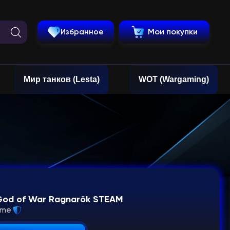
Избранное
Мои покупки
Мир танков (Lesta)
WOT (Wargaming)
God of War Ragnarök STEAM
eme