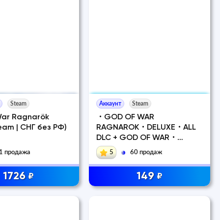
Steam
Аккаунт
Steam
War Ragnarök
・GOD OF WAR
eam | СНГ без РФ)
RAGNAROK・DELUXE・ALL
DLC + GOD OF WAR・
STEAM・
1 продажа
5
60 продаж
1726
149
₽
₽