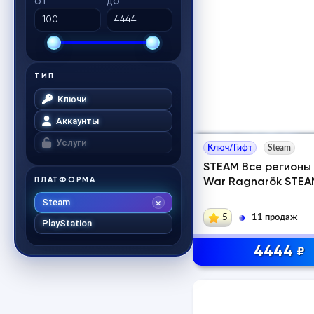
ОТ
ДО
ТИП
Ключи
Аккаунты
Услуги
Ключ/Гифт
Steam
STEAM Все регионы
ПЛАТФОРМА
War Ragnarök STEA
Steam
5
11 продаж
PlayStation
4444
₽