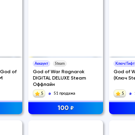
Аккаунт
Steam
Ключ/Гифт
 God of
God of War Ragnarok
God of 
M
DIGITAL DELUXE Steam
(Ключ St
Оффлайн
5
51 продажа
5
100
₽