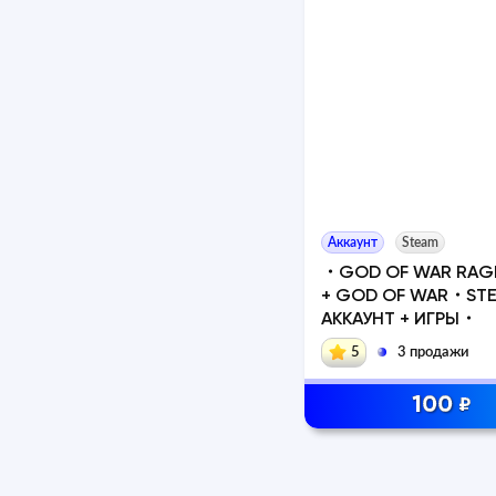
Аккаунт
Steam
・GOD OF WAR RAG
+ GOD OF WAR・ST
АККАУНТ + ИГРЫ・
5
3 продажи
100
₽