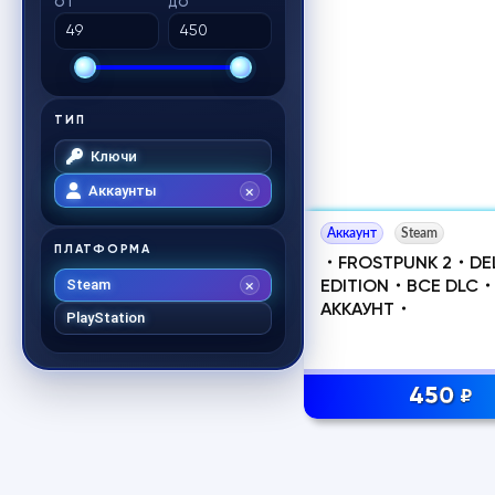
ОТ
ДО
ТИП
Ключи
Аккаунты
Аккаунт
Steam
ПЛАТФОРМА
・FROSTPUNK 2・DE
Steam
EDITION・ВСЕ DLC
АККАУНТ・
PlayStation
450
₽