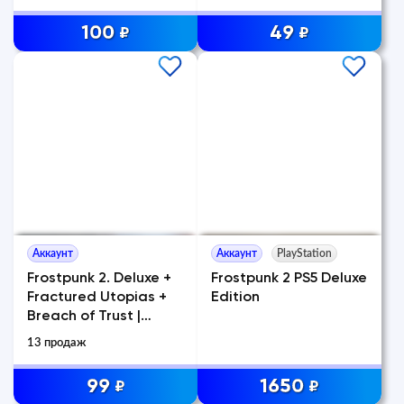
100
49
₽
₽
Аккаунт
Аккаунт
PlayStation
Frostpunk 2. Deluxe +
Frostpunk 2 PS5 Deluxe
Fractured Utopias +
Edition
Breach of Trust |
LOGIN:PASS
13 продаж
99
1650
₽
₽