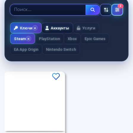
2
Ключи
Аккаунты
Услуги
Steam
PlayStation
Xbox
Epic Games
EA App Origin
Nintendo Switch