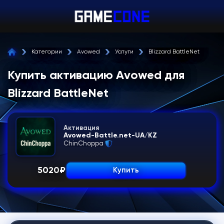
Категории
Avowed
Услуги
Blizzard BattleNet
Купить активацию Avowed для
Blizzard BattleNet
Активация
Avowed-Battle.net-UA/KZ
ChinChoppa
5020
₽
Купить