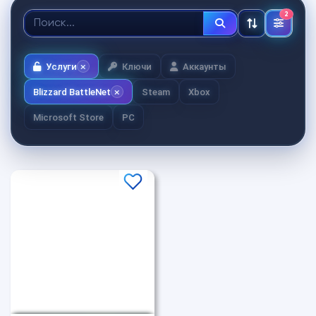
2
Услуги
Ключи
Аккаунты
Blizzard BattleNet
Steam
Xbox
Microsoft Store
PC