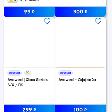
99
300
₽
₽
Аккаунт
PC
Аккаунт
Avowed | Xbox Series
Avowed - Оффлайн
S/X / ПК
299
100
₽
₽