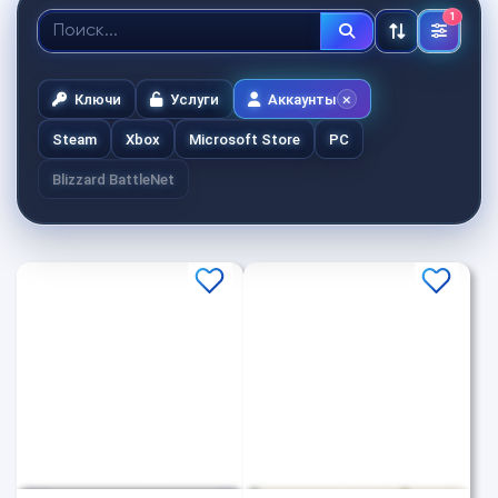
1
Ключи
Услуги
Аккаунты
Steam
Xbox
Microsoft Store
PC
Blizzard BattleNet