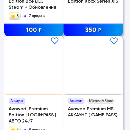
Edition Все DLC
Edition Xbox Series X|S
Steam + Обновления
5
7 продаж
100
350
₽
₽
Аккаунт
Аккаунт
Microsoft Store
Avowed. Premium
Avowed Premium MS
Edition | LOGIN:PASS |
АККАУНТ ( GAME PASS)
АВТО 24/7
5
8 продаж