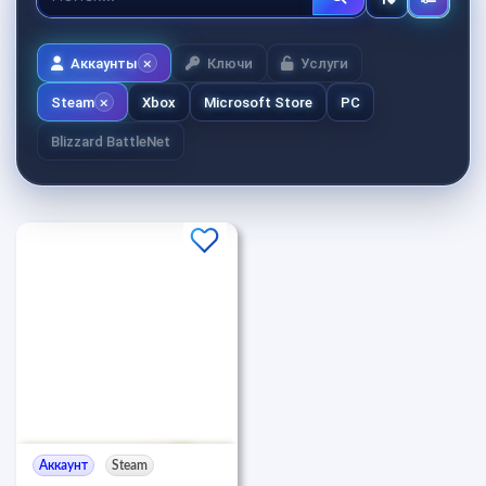
Аккаунты
Ключи
Услуги
Steam
Xbox
Microsoft Store
PC
Blizzard BattleNet
Аккаунт
Steam