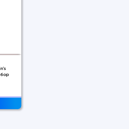
n's
ыбор