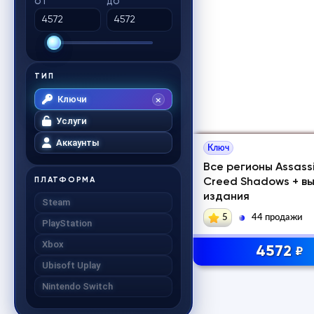
ОТ
ДО
ТИП
Ключи
Услуги
Аккаунты
Ключ
Все регионы Assassi
ПЛАТФОРМА
Creed Shadows + в
издания
Steam
5
44 продажи
PlayStation
Xbox
4572
₽
Ubisoft Uplay
Nintendo Switch