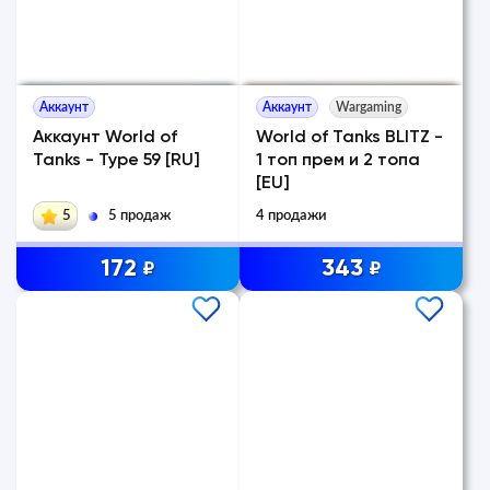
Аккаунт
Аккаунт
Wargaming
Аккаунт World of
World of Tanks BLITZ -
Tanks - Type 59 [RU]
1 топ прем и 2 топа
[EU]
5
5 продаж
4 продажи
172
343
₽
₽