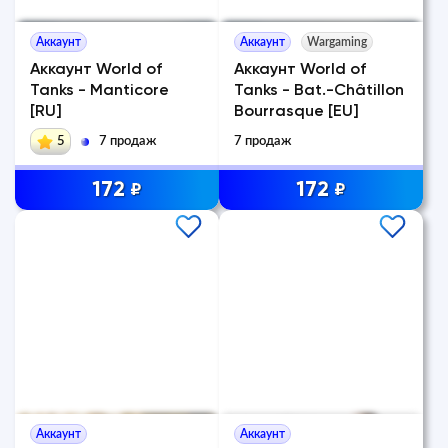
Аккаунт
Аккаунт
Wargaming
Аккаунт World of
Аккаунт World of
Tanks - Manticore
Tanks - Bat.-Châtillon
[RU]
Bourrasque [EU]
5
7 продаж
7 продаж
172
172
₽
₽
Аккаунт
Аккаунт