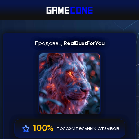
Продавец
RealBustForYou
100%
положительных отзывов