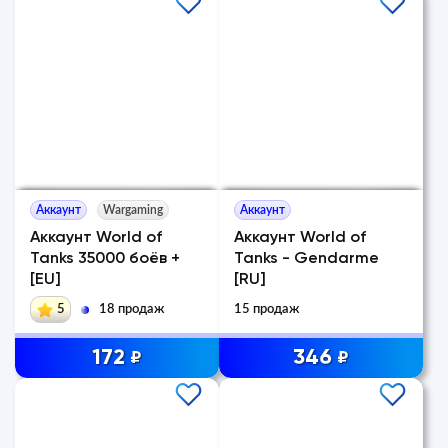
Аккаунт
Wargaming
Аккаунт
Аккаунт World of
Аккаунт World of
Tanks 35000 боёв +
Tanks - Gendarme
[EU]
[RU]
5
18 продаж
15 продаж
172
346
₽
₽