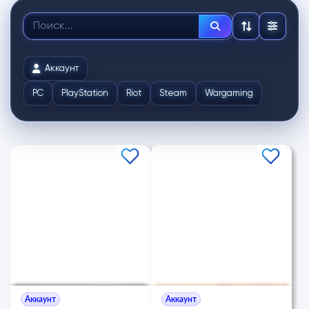
Аккаунт
PC
PlayStation
Riot
Steam
Wargaming
Аккаунт
Аккаунт