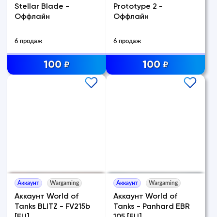
Stellar Blade -
Prototype 2 -
Оффлайн
Оффлайн
6 продаж
6 продаж
100
100
₽
₽
Аккаунт
Wargaming
Аккаунт
Wargaming
Аккаунт World of
Аккаунт World of
Tanks BLITZ - FV215b
Tanks - Panhard EBR