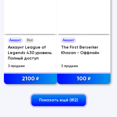
Аккаунт
Riot
Аккаунт
Аккаунт League of
The First Berserker
Legends 430 уровень
Khazan - Оффлайн
Полный доступ
3 продажи
3 продажи
2100
100
₽
₽
Показать ещё (
812
)