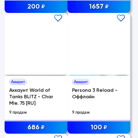
200
1657
₽
₽
Аккаунт
Аккаунт
Аккаунт World of
Persona 3 Reload -
Tanks BLITZ - Char
Оффлайн
Mle. 75 [RU]
9 продаж
9 продаж
686
100
₽
₽