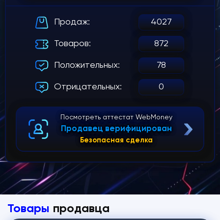
Продаж:
4027
Товаров:
872
Положительных:
78
Отрицательных:
0
Посмотреть аттестат WebMoney
Продавец верифицирован
Безопасная сделка
Товары
продавца