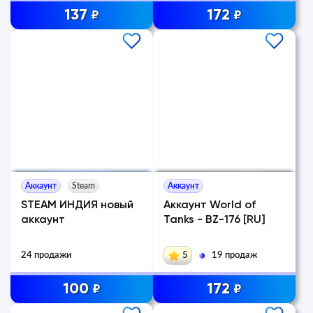
137
172
₽
₽
Аккаунт
Steam
Аккаунт
STEAM ИНДИЯ новый
Аккаунт World of
аккаунт
Tanks - BZ-176 [RU]
24 продажи
5
19 продаж
100
172
₽
₽