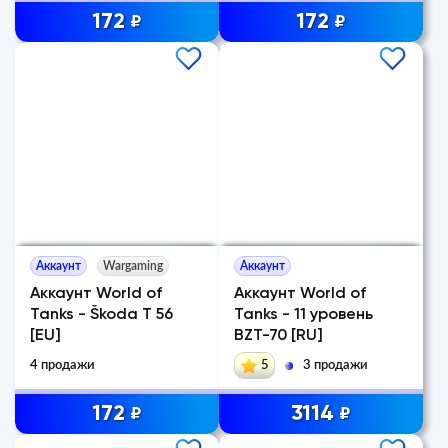
172
172
₽
₽
Аккаунт
Wargaming
Аккаунт
Аккаунт World of
Аккаунт World of
Tanks - Škoda T 56
Tanks - 11 уровень
[EU]
BZT-70 [RU]
4 продажи
5
3 продажи
172
3114
₽
₽