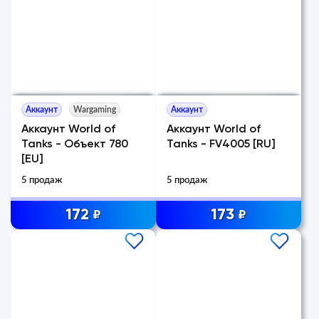
Аккаунт
Wargaming
Аккаунт
Аккаунт World of
Аккаунт World of
Tanks - Объект 780
Tanks - FV4005 [RU]
[EU]
5 продаж
5 продаж
172
173
₽
₽