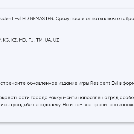
sident Evil HD REMASTER. Сразу после оплаты ключ отобр
KG, KZ, MD, TJ, TM, UA, UZ
стречайте обновленное издание игры Resident Evil в фор
в окрестности города Раккун-сити направлен отряд особо
ись в усадьбе неподалеку. Но и там все пропитано запахо