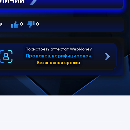
ся
0
0
Посмотреть аттестат WebMoney
Продавец верифицирован
Безопасная сделка