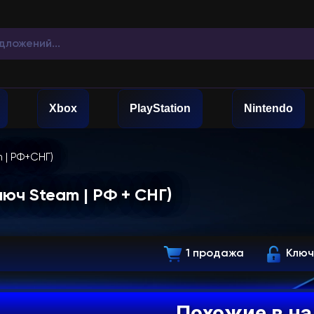
Xbox
PlayStation
Nintendo
 | РФ+СНГ)
люч Steam | РФ + СНГ)
1 продажа
Ключ
Похожие в н