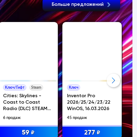
Больше предложений
Ключ/Гифт
Steam
Ключ
К
Cities: Skylines -
Inventor Pro
De
Coast to Coast
2026/25/24/23/22
th
Radio (DLC) STEAM
WinOS, 16.03.2026
S
KEY
6 продаж
45 продаж
59
277
₽
₽