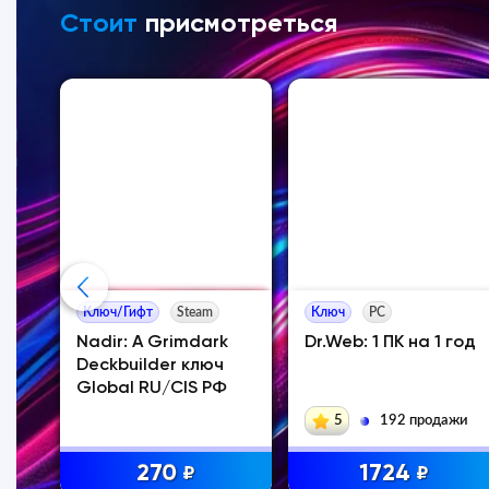
Стоит
присмотреться
Ключ/Гифт
Steam
Ключ
PC
Nadir: A Grimdark
Dr.Web: 1 ПК на 1 год
on
Deckbuilder ключ
од
Global RU/CIS РФ
5
192 продажи
270
1724
₽
₽