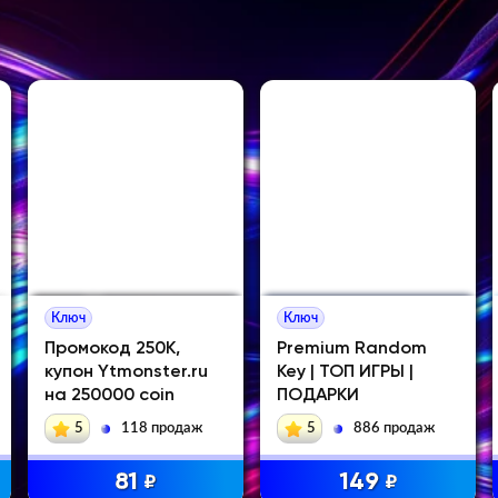
Ключ
Ключ
Промокод 250K,
Premium Random
купон Ytmonster.ru
Key | ТОП ИГРЫ |
на 250000 coin
ПОДАРКИ
5
118 продаж
5
886 продаж
81
149
₽
₽