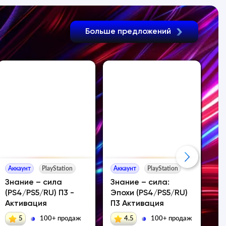
Больше предложений
Аккаунт
PlayStation
Аккаунт
PlayStation
Ак
Знание – сила
Знание – сила:
An
(PS4/PS5/RU) П3 -
Эпохи (PS4/PS5/RU)
Li
Активация
П3 Активация
Xb
5
100+ продаж
4.5
100+ продаж
2 