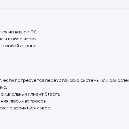
тся на вашем ПК.
и в любое время.
я в любой стране.
нт, если потребуется переустановка системы или обновле
нно.
 официальный клиент Steam.
ения любых вопросов.
ожете вернуться к игре.