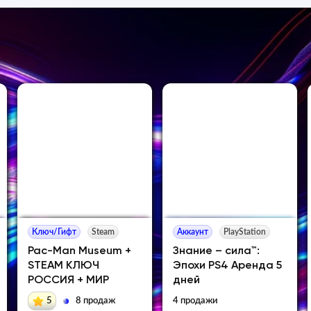
Ключ/Гифт
Steam
Аккаунт
PlayStation
Pac-Man Museum +
Знание – сила™:
STEAM КЛЮЧ
Эпохи PS4 Аренда 5
РОССИЯ + МИР
дней
5
8 продаж
4 продажи