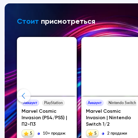
Стоит
присмотреться
Аккаунт
PlayStation
Аккаунт
Nintendo Switch
 -
Marvel Cosmic
Marvel Cosmic
ion
Invasion (PS4/PS5) |
Invasion | Nintendo
П2-П3
Switch 1/2
5
10+ продаж
5
2 продажи