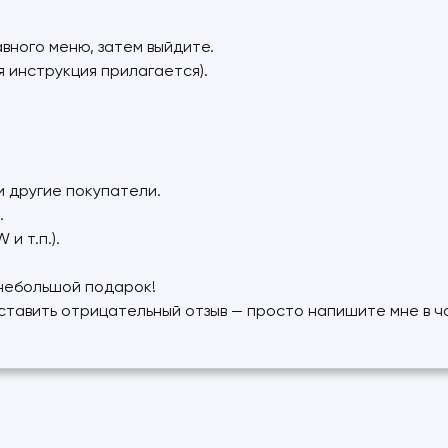
.
авного меню, затем выйдите.
 инструкция прилагается).
и другие покупатели.
.
и т.п.).
 небольшой подарок!
ставить отрицательный отзыв — просто напишите мне в ча