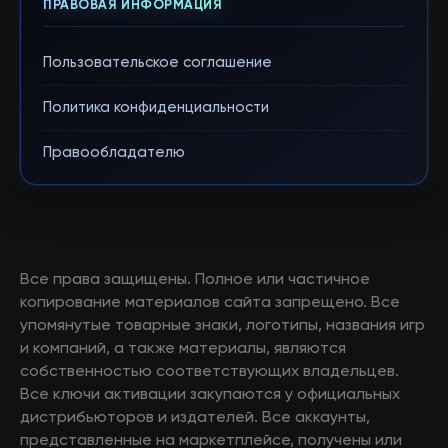
ПРАВОВАЯ ИНФОРМАЦИЯ
Пользовательское соглашение
Политика конфиденциальности
Правообладателю
Все права защищены. Полное или частичное
копирование материалов сайта запрещено. Все
упомянутые товарные знаки, логотипы, названия игр
и компаний, а также материалы, являются
собственностью соответствующих владельцев.
Все ключи активации закупаются у официальных
дистрибьюторов и издателей. Все аккаунты,
представленные на маркетплейсе, получены или