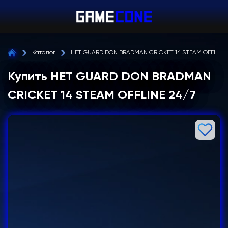
Каталог
НЕТ GUARD DON BRADMAN CRICKET 14 STEAM OFFLINE 
Купить НЕТ GUARD DON BRADMAN
CRICKET 14 STEAM OFFLINE 24/7