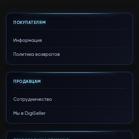
ПОКУПАТЕЛЯМ
Информация
Политика возвратов
ПРОДАВЦАМ
Сотрудничество
Мы в DigiSeller