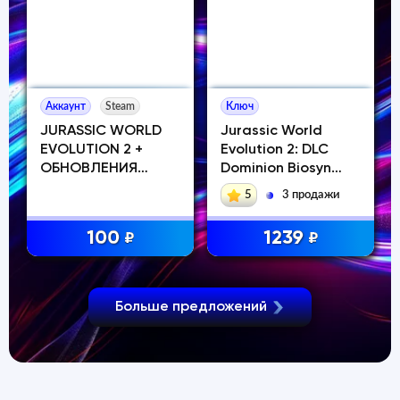
Аккаунт
Steam
Ключ
JURASSIC WORLD
Jurassic World
EVOLUTION 2 +
Evolution 2: DLC
ОБНОВЛЕНИЯ
Dominion Biosyn
Steam
Expansi
5
3 продажи
100
1239
₽
₽
Больше предложений