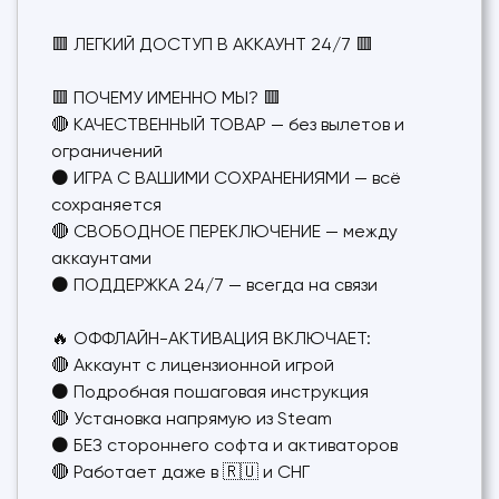
🟥 ЛЕГКИЙ ДОСТУП В АККАУНТ 24/7 🟥
🟥 ПОЧЕМУ ИМЕННО МЫ? 🟥
🔴 КАЧЕСТВЕННЫЙ ТОВАР — без вылетов и
ограничений
⚫ ИГРА С ВАШИМИ СОХРАНЕНИЯМИ — всё
сохраняется
🔴 СВОБОДНОЕ ПЕРЕКЛЮЧЕНИЕ — между
аккаунтами
⚫ ПОДДЕРЖКА 24/7 — всегда на связи
🔥 ОФФЛАЙН-АКТИВАЦИЯ ВКЛЮЧАЕТ:
🔴 Аккаунт с лицензионной игрой
⚫ Подробная пошаговая инструкция
🔴 Установка напрямую из Steam
⚫ БЕЗ стороннего софта и активаторов
🔴 Работает даже в 🇷🇺 и СНГ