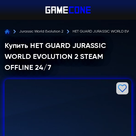
Jurassic World Evolution 2
НЕТ GUARD JURASSIC WORLD EVOLUT
Купить НЕТ GUARD JURASSIC
WORLD EVOLUTION 2 STEAM
OFFLINE 24/7