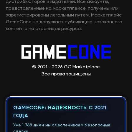
дистрибьюторов и издателей. Все аккаунты,
представленные на маркетплейсе, получены или
зарегистрированы легальным путем. Маркетплейс
GameCone не допускает публикацию незаконного
контента на страницах ресурса.
© 2021 - 2026 GC Marketplace
Все права защищены
GAMECONE: НАДЕЖНОСТЬ С 2021
ГОДА
Уже 1 768 дней мы обеспечиваем безопасные
сделки.