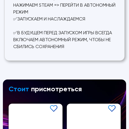
НАЖИМАЕМ STEAM => ПЕРЕЙТИ В АВТОНОМНЫЙ
РЕЖИМ
✅ЗАПУСКАЕМ И НАСЛАЖДАЕМСЯ
✅В БУДУЩЕМ ПЕРЕД ЗАПУСКОМ ИГРЫ ВСЕГДА
ВКЛЮЧАЕМ АВТОНОМНЫЙ РЕЖИМ, ЧТОБЫ НЕ
СБИЛИСЬ СОХРАНЕНИЯ
Стоит
присмотреться