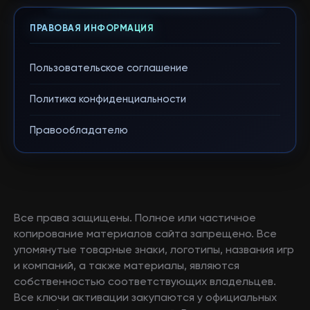
ПРАВОВАЯ ИНФОРМАЦИЯ
Пользовательское соглашение
Политика конфиденциальности
Правообладателю
Все права защищены. Полное или частичное
копирование материалов сайта запрещено. Все
упомянутые товарные знаки, логотипы, названия игр
и компаний, а также материалы, являются
собственностью соответствующих владельцев.
Все ключи активации закупаются у официальных