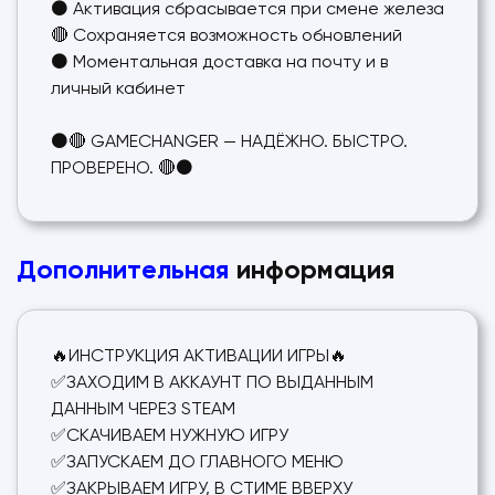
⚫ Активация сбрасывается при смене железа
🔴 Сохраняется возможность обновлений
⚫ Моментальная доставка на почту и в
личный кабинет
⚫🔴 GAMECHANGER — НАДЁЖНО. БЫСТРО.
ПРОВЕРЕНО. 🔴⚫
Дополнительная
информация
🔥ИНСТРУКЦИЯ АКТИВАЦИИ ИГРЫ🔥
✅ЗАХОДИМ В АККАУНТ ПО ВЫДАННЫМ
ДАННЫМ ЧЕРЕЗ STEAM
✅СКАЧИВАЕМ НУЖНУЮ ИГРУ
✅ЗАПУСКАЕМ ДО ГЛАВНОГО МЕНЮ
✅ЗАКРЫВАЕМ ИГРУ, В СТИМЕ ВВЕРХУ