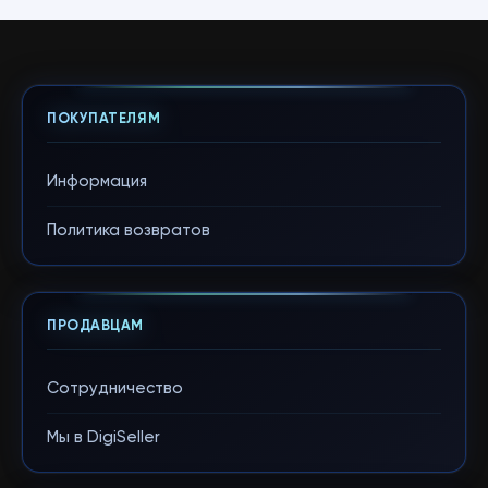
ПОКУПАТЕЛЯМ
Информация
Политика возвратов
ПРОДАВЦАМ
Сотрудничество
Мы в DigiSeller