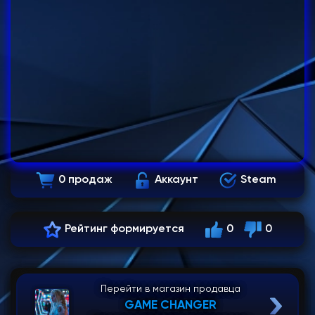
0 продаж
Аккаунт
Steam
Рейтинг формируется
0
0
Перейти в магазин продавца
GAME CHANGER