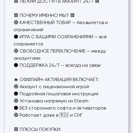
🟥 ЛЕГКИЙ ДОСТУП В АККАУНТ 24/7 🟥
🟥 ПОЧЕМУ ИМЕННО МЫ? 🟥
🔴 КАЧЕСТВЕННЫЙ ТОВАР — без вылетов и
ограничений
⚫ ИГРА С ВАШИМИ СОХРАНЕНИЯМИ — всё
сохраняется
🔴 СВОБОДНОЕ ПЕРЕКЛЮЧЕНИЕ — между
аккаунтами
⚫ ПОДДЕРЖКА 24/7 — всегда на связи
🔥 ОФФЛАЙН-АКТИВАЦИЯ ВКЛЮЧАЕТ:
🔴 Аккаунт с лицензионной игрой
⚫ Подробная пошаговая инструкция
🔴 Установка напрямую из Steam
⚫ БЕЗ стороннего софта и активаторов
🔴 Работает даже в 🇷🇺 и СНГ
🟥 ПЛЮСЫ ПОКУПКИ: