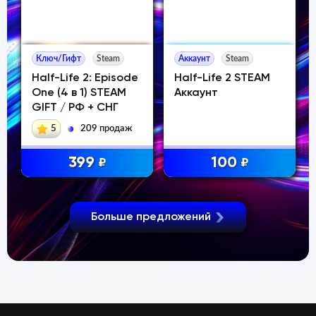
Ключ/Гифт
Steam
Аккаунт
Steam
Half-Life 2: Episode
Half-Life 2 STEAM
One (4 в 1) STEAM
Аккаунт
GIFT / РФ + СНГ
5
209 продаж
399
100
₽
₽
Больше предложений