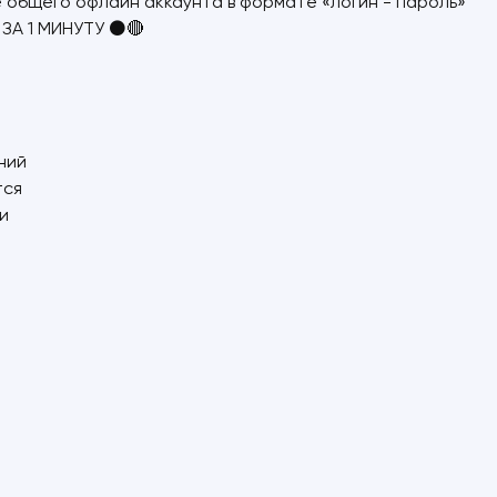
 общего офлайн аккаунта в формате «логин - пароль»
ЗА 1 МИНУТУ ⚫🔴
ний
тся
и