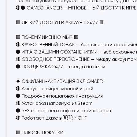
После покупки вы получаете на свою почту данные
🔴⚫ GAMECHANGER — МГНОВЕННЫЙ ДОСТУП К ИГРЕ 
🟥 ЛЕГКИЙ ДОСТУП В АККАУНТ 24/7 🟥
🟥 ПОЧЕМУ ИМЕННО МЫ? 🟥
🔴 КАЧЕСТВЕННЫЙ ТОВАР — без вылетов и ограниче
⚫ ИГРА С ВАШИМИ СОХРАНЕНИЯМИ — всё сохраняе
🔴 СВОБОДНОЕ ПЕРЕКЛЮЧЕНИЕ — между аккаунтам
⚫ ПОДДЕРЖКА 24/7 — всегда на связи
🔥 ОФФЛАЙН-АКТИВАЦИЯ ВКЛЮЧАЕТ:
🔴 Аккаунт с лицензионной игрой
⚫ Подробная пошаговая инструкция
🔴 Установка напрямую из Steam
⚫ БЕЗ стороннего софта и активаторов
🔴 Работает даже в 🇷🇺 и СНГ
🟥 ПЛЮСЫ ПОКУПКИ: