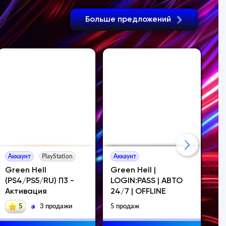
Больше предложений
Аккаунт
PlayStation
Аккаунт
Ак
Green Hell
Green Hell |
Gr
(PS4/PS5/RU) П3 -
LOGIN:PASS | АВТО
БЕ
Активация
24/7 | OFFLINE
5
3 продажи
5 продаж