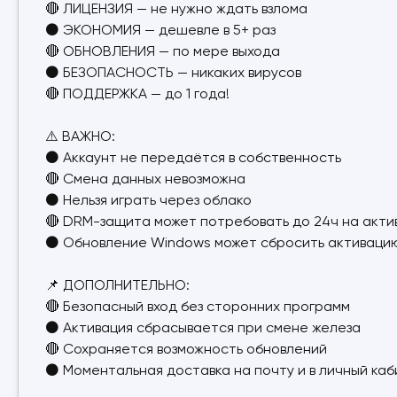
🔴 ЛИЦЕНЗИЯ — не нужно ждать взлома
⚫ ЭКОНОМИЯ — дешевле в 5+ раз
🔴 ОБНОВЛЕНИЯ — по мере выхода
⚫ БЕЗОПАСНОСТЬ — никаких вирусов
🔴 ПОДДЕРЖКА — до 1 года!
⚠️ ВАЖНО:
⚫ Аккаунт не передаётся в собственность
🔴 Смена данных невозможна
⚫ Нельзя играть через облако
🔴 DRM-защита может потребовать до 24ч на акт
⚫ Обновление Windows может сбросить активацию
📌 ДОПОЛНИТЕЛЬНО:
🔴 Безопасный вход без сторонних программ
⚫ Активация сбрасывается при смене железа
🔴 Сохраняется возможность обновлений
⚫ Моментальная доставка на почту и в личный ка