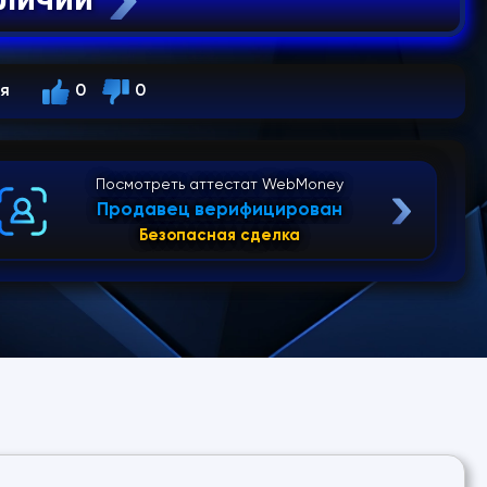
ся
0
0
Посмотреть аттестат WebMoney
Продавец верифицирован
Безопасная сделка