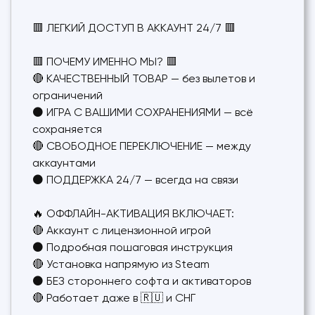
🟥 ЛЕГКИЙ ДОСТУП В АККАУНТ 24/7 🟥
🟥 ПОЧЕМУ ИМЕННО МЫ? 🟥
🔴 КАЧЕСТВЕННЫЙ ТОВАР — без вылетов и
ограничений
⚫ ИГРА С ВАШИМИ СОХРАНЕНИЯМИ — всё
сохраняется
🔴 СВОБОДНОЕ ПЕРЕКЛЮЧЕНИЕ — между
аккаунтами
⚫ ПОДДЕРЖКА 24/7 — всегда на связи
🔥 ОФФЛАЙН-АКТИВАЦИЯ ВКЛЮЧАЕТ:
🔴 Аккаунт с лицензионной игрой
⚫ Подробная пошаговая инструкция
🔴 Установка напрямую из Steam
⚫ БЕЗ стороннего софта и активаторов
🔴 Работает даже в 🇷🇺 и СНГ