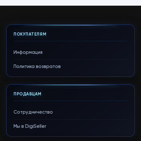
ПОКУПАТЕЛЯМ
Информация
Политика возвратов
ПРОДАВЦАМ
Сотрудничество
Мы в DigiSeller