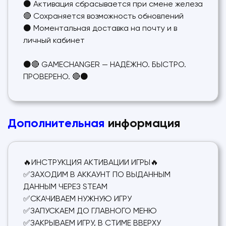
⚫ Активация сбрасывается при смене железа
🔴 Сохраняется возможность обновлений
⚫ Моментальная доставка на почту и в
личный кабинет
⚫🔴 GAMECHANGER — НАДЁЖНО. БЫСТРО.
ПРОВЕРЕНО. 🔴⚫
Дополнительная
информация
🔥ИНСТРУКЦИЯ АКТИВАЦИИ ИГРЫ🔥
✅ЗАХОДИМ В АККАУНТ ПО ВЫДАННЫМ
ДАННЫМ ЧЕРЕЗ STEAM
✅СКАЧИВАЕМ НУЖНУЮ ИГРУ
✅ЗАПУСКАЕМ ДО ГЛАВНОГО МЕНЮ
✅ЗАКРЫВАЕМ ИГРУ, В СТИМЕ ВВЕРХУ