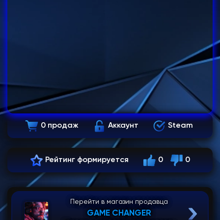
0 продаж
Аккаунт
Steam
Рейтинг формируется
0
0
Перейти в магазин продавца
GAME CHANGER