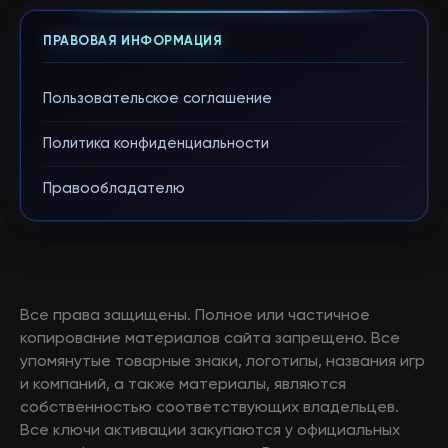
ПРАВОВАЯ ИНФОРМАЦИЯ
Пользовательское соглашение
Политика конфиденциальности
Правообладателю
Все права защищены. Полное или частичное
копирование материалов сайта запрещено. Все
упомянутые товарные знаки, логотипы, названия игр
и компаний, а также материалы, являются
собственностью соответствующих владельцев.
Все ключи активации закупаются у официальных