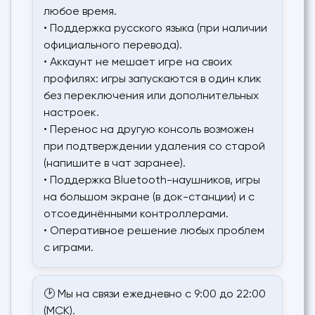
любое время.
• Поддержка русского языка (при наличии
официального перевода).
• Аккаунт не мешает игре на своих
профилях: игры запускаются в один клик
без переключения или дополнительных
настроек.
• Перенос на другую консоль возможен
при подтверждении удаления со старой
(напишите в чат заранее).
• Поддержка Bluetooth-наушников, игры
на большом экране (в док-станции) и с
отсоединёнными контроллерами.
• Оперативное решение любых проблем
с играми.
🕑 Мы на связи ежедневно с 9:00 до 22:00
(МСК).