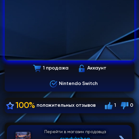
1 продажа
Аккаунт
Nintendo Switch
100%
положительных отзывов
1
0
Перейти в магазин продавца