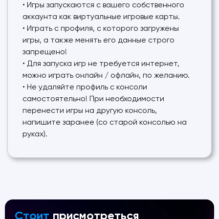
• Игры запускаются с вашего собственного
аккаунта как виртуальные игровые карты.
• Играть с профиля, с которого загружены
игры, а также менять его данные строго
запрещено!
• Для запуска игр не требуется интернет,
можно играть онлайн / офлайн, по желанию.
• Не удаляйте профиль с консоли
самостоятельно! При необходимости
перенести игры на другую консоль,
напишите заранее (со старой консолью на
руках).
Стоит
присмотреться