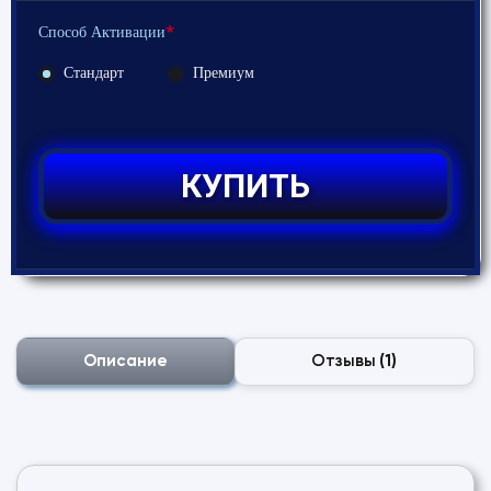
*
Способ Активации
Стандарт
Премиум
КУПИТЬ
Описание
Отзывы
(1)