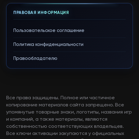
ПРАВОВАЯ ИНФОРМАЦИЯ
Пользовательское соглашение
Политика конфиденциальности
Правообладателю
Все права защищены. Полное или частичное
копирование материалов сайта запрещено. Все
упомянутые товарные знаки, логотипы, названия игр
и компаний, а также материалы, являются
собственностью соответствующих владельцев.
Все ключи активации закупаются у официальных