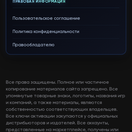
ПРАВОВАЯ ИНФОРМАЦИЯ
Пользовательское соглашение
Политика конфиденциальности
Правообладателю
Все права защищены. Полное или частичное
копирование материалов сайта запрещено. Все
упомянутые товарные знаки, логотипы, названия игр
и компаний, а также материалы, являются
собственностью соответствующих владельцев.
Все ключи активации закупаются у официальных
дистрибьюторов и издателей. Все аккаунты,
представленные на маркетплейсе, получены или