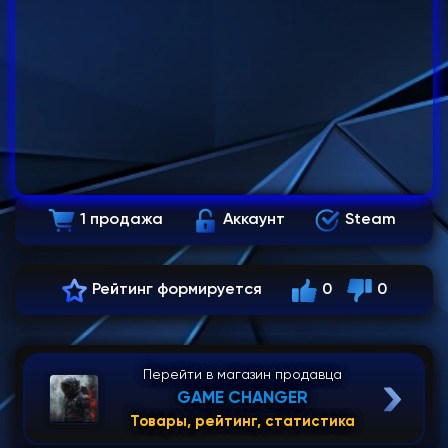
1 продажа
Аккаунт
Steam
Рейтинг формируется
0
0
Перейти в магазин продавца
GAME CHANGER
Товары, рейтинг, статистика