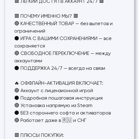
🟥 ЛЕГКИЙ ДОСТУП В АККАУНТ 24/7 🟥
🟥 ПОЧЕМУ ИМЕННО МЫ? 🟥
🔴 КАЧЕСТВЕННЫЙ ТОВАР — без вылетов и
ограничений
⚫ ИГРА С ВАШИМИ СОХРАНЕНИЯМИ — всё
сохраняется
🔴 СВОБОДНОЕ ПЕРЕКЛЮЧЕНИЕ — между
аккаунтами
⚫ ПОДДЕРЖКА 24/7 — всегда на связи
🔥 ОФФЛАЙН-АКТИВАЦИЯ ВКЛЮЧАЕТ:
🔴 Аккаунт с лицензионной игрой
⚫ Подробная пошаговая инструкция
🔴 Установка напрямую из Steam
⚫ БЕЗ стороннего софта и активаторов
🔴 Работает даже в 🇷🇺 и СНГ
🟥 ПЛЮСЫ ПОКУПКИ: