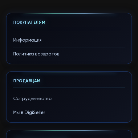
ПОКУПАТЕЛЯМ
Информация
Политика возвратов
ПРОДАВЦАМ
Сотрудничество
Мы в DigiSeller