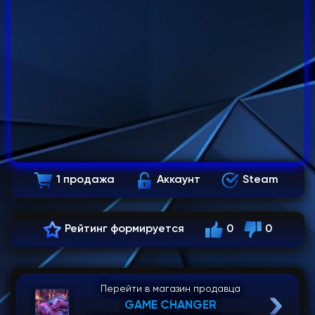
1 продажа
Аккаунт
Steam
Рейтинг формируется
0
0
Перейти в магазин продавца
GAME CHANGER