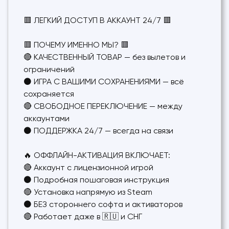
🟥 ЛЕГКИЙ ДОСТУП В АККАУНТ 24/7 🟥
🟥 ПОЧЕМУ ИМЕННО МЫ? 🟥
🔴 КАЧЕСТВЕННЫЙ ТОВАР — без вылетов и
ограничений
⚫ ИГРА С ВАШИМИ СОХРАНЕНИЯМИ — всё
сохраняется
🔴 СВОБОДНОЕ ПЕРЕКЛЮЧЕНИЕ — между
аккаунтами
⚫ ПОДДЕРЖКА 24/7 — всегда на связи
🔥 ОФФЛАЙН-АКТИВАЦИЯ ВКЛЮЧАЕТ:
🔴 Аккаунт с лицензионной игрой
⚫ Подробная пошаговая инструкция
🔴 Установка напрямую из Steam
⚫ БЕЗ стороннего софта и активаторов
🔴 Работает даже в 🇷🇺 и СНГ