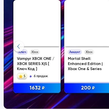
Ключ
Xbox
Аккаунт
Xbox
ur:
Vampyr XBOX ONE /
Mortal Shell:
E
XBOX SERIES X|S [
Enhanced Edition |
Ключ Код ]
Xbox One & Series
5
6 продаж
1632
200
₽
₽