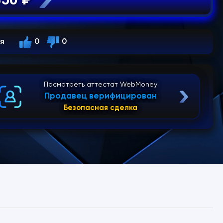
ся
0
0
Посмотреть аттестат WebMoney
Продавец верифицирован
Безопасная сделка