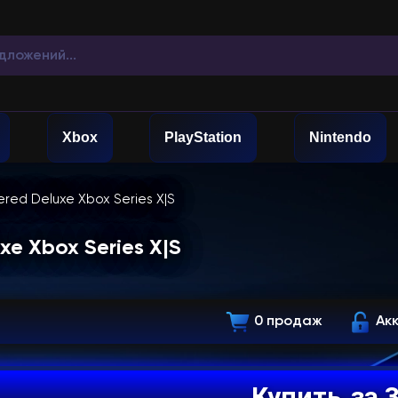
Xbox
PlayStation
Nintendo
tered Deluxe Xbox Series X|S
uxe Xbox Series X|S
0 продаж
Ак
Купить
за 