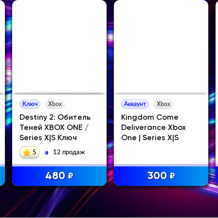
Ключ
Xbox
Аккаунт
Xbox
Destiny 2: Обитель
Kingdom Come
Теней XBOX ONE /
Deliverance Xbox
Series X|S Ключ
One | Series X|S
5
12 продаж
480
300
₽
₽