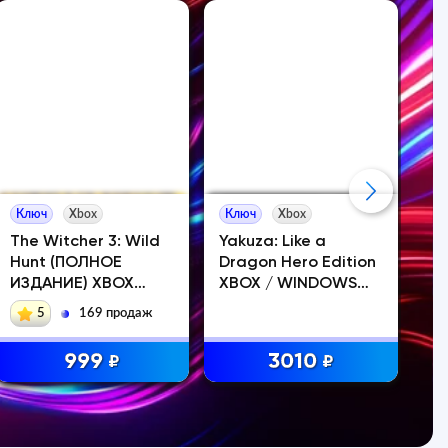
Ключ
Xbox
Ключ
Xbox
Ак
The Witcher 3: Wild
Yakuza: Like a
Th
Hunt (ПОЛНОЕ
Dragon Hero Edition
On
ИЗДАНИЕ) XBOX
XBOX / WINDOWS
КЛЮЧ
Код
5
169 продаж
999
3010
₽
₽