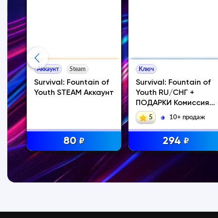
Аккаунт
Steam
Ключ
Survival: Fountain of
Survival: Fountain of
Youth STEAM Аккаунт
Youth RU/СНГ +
eam
ПОДАРКИ Комиссия
0
5
10+ продаж
80
294
₽
₽