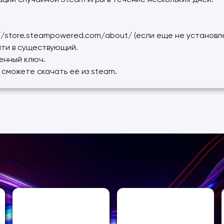
ции случайной Steam игры в течение нескольких дней.
://store.steampowered.com/about/ (если еще не установл
йти в существующий.
ченный ключ.
ы сможете скачать её из steam.