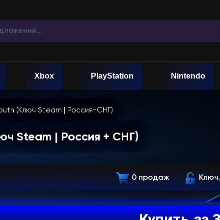
Xbox
PlayStation
Nintendo
 Youth (Ключ Steam | Россия+СНГ)
люч Steam | Россия + СНГ)
0 продаж
Ключ
Купить
за 