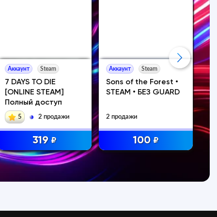
Аккаунт
Steam
Аккаунт
Steam
Ак
7 DAYS TO DIE
Sons of the Forest •
Th
[ONLINE STEAM]
STEAM • БЕЗ GUARD
О
Полный доступ
Ак
5
2 продажи
2 продажи
319
100
₽
₽