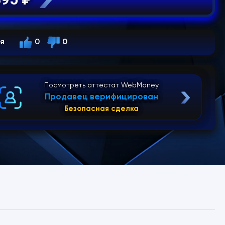
ся
0
0
Посмотреть аттестат WebMoney
Продавец верифицирован
Безопасная сделка