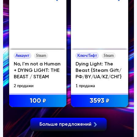
Аккаунт
Steam
Ключ/Гифт
Steam
No, I'm not a Human
Dying Light: The
+ DYING LIGHT: THE
Beast {Steam Gift/
BEAST / STEAM
РФ/BY/UA/KZ/СНГ}
2 продажи
1 продажа
100
3593
₽
₽
Больше предложений