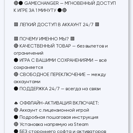
🔴⚫ GAMECHANGER — МГНОВЕННЫЙ ДОСТУП
К ИГРЕ ЗА 1 МИНУТУ ⚫🔴
🟥 ЛЕГКИЙ ДОСТУП В АККАУНТ 24/7 🟥
🟥 ПОЧЕМУ ИМЕННО МЫ? 🟥
🔴 КАЧЕСТВЕННЫЙ ТОВАР — без вылетов и
ограничений
⚫ ИГРА С ВАШИМИ СОХРАНЕНИЯМИ — всё
сохраняется
🔴 СВОБОДНОЕ ПЕРЕКЛЮЧЕНИЕ — между
аккаунтами
⚫ ПОДДЕРЖКА 24/7 — всегда на связи
🔥 ОФФЛАЙН-АКТИВАЦИЯ ВКЛЮЧАЕТ:
🔴 Аккаунт с лицензионной игрой
⚫ Подробная пошаговая инструкция
🔴 Установка напрямую из Steam
⚫ БЕЗ стороннего софта и активаторов