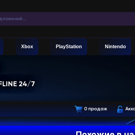
Xbox
PlayStation
Nintendo
FLINE 24/7
0 продаж
Акк
Похожие в н