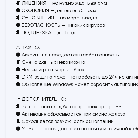
🔴 ЛИЦЕНЗИЯ — не нужно ждать взлома
⚫ ЭКОНОМИЯ — дешевле в 5+ раз
🔴 ОБНОВЛЕНИЯ — по мере выхода
⚫ БЕЗОПАСНОСТЬ — никаких вирусов
🔴 ПОДДЕРЖКА — до 1 года!
⚠️ ВАЖНО:
⚫ Аккаунт не передаётся в собственность
🔴 Смена данных невозможна
⚫ Нельзя играть через облако
🔴 DRM-защита может потребовать до 24ч на акт
⚫ Обновление Windows может сбросить активацию
📌 ДОПОЛНИТЕЛЬНО:
🔴 Безопасный вход без сторонних программ
⚫ Активация сбрасывается при смене железа
🔴 Сохраняется возможность обновлений
⚫ Моментальная доставка на почту и в личный ка