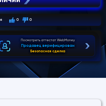
ся
0
0
Посмотреть аттестат WebMoney
Продавец верифицирован
Безопасная сделка