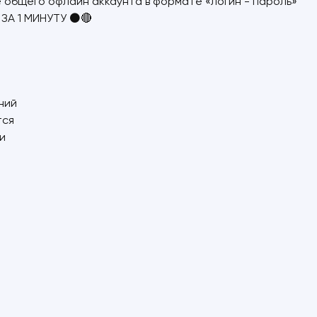
 общего офлайн аккаунта в формате «логин - пароль»
ЗА 1 МИНУТУ ⚫🔴
ний
тся
и