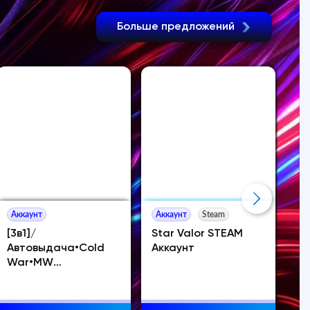
Больше предложений
Аккаунт
Аккаунт
Steam
Ак
[3в1]/
Star Valor STEAM
E
Автовыдача•Cold
Аккаунт
[O
War•MW
По
2019•Destiny
2•Overwatch 2