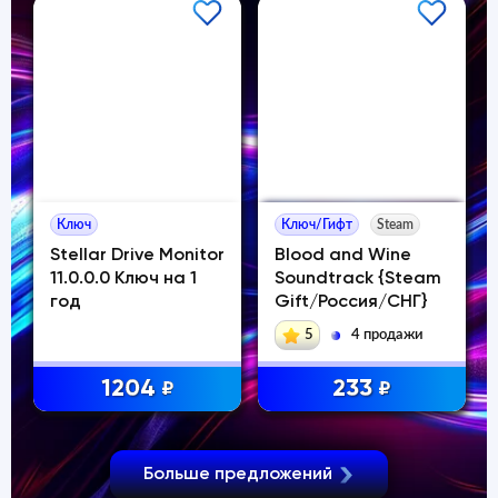
Ключ
Ключ/Гифт
Steam
Stellar Drive Monitor
Blood and Wine
11.0.0.0 Ключ на 1
Soundtrack {Steam
год
Gift/Россия/СНГ}
ж
5
4 продажи
1204
233
₽
₽
Больше предложений