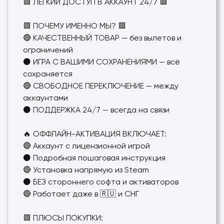
🟥 ЛЕГКИЙ ДОСТУП В АККАУНТ 24/7 🟥
🟥 ПОЧЕМУ ИМЕННО МЫ? 🟥
🔴 КАЧЕСТВЕННЫЙ ТОВАР — без вылетов и
ограничений
⚫ ИГРА С ВАШИМИ СОХРАНЕНИЯМИ — всё
сохраняется
🔴 СВОБОДНОЕ ПЕРЕКЛЮЧЕНИЕ — между
аккаунтами
⚫ ПОДДЕРЖКА 24/7 — всегда на связи
🔥 ОФФЛАЙН-АКТИВАЦИЯ ВКЛЮЧАЕТ:
🔴 Аккаунт с лицензионной игрой
⚫ Подробная пошаговая инструкция
🔴 Установка напрямую из Steam
⚫ БЕЗ стороннего софта и активаторов
🔴 Работает даже в 🇷🇺 и СНГ
🟥 ПЛЮСЫ ПОКУПКИ: