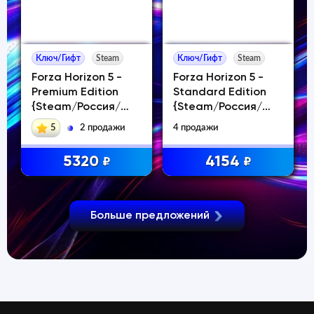
Ключ/Гифт
Steam
Ключ/Гифт
Steam
Forza Horizon 5 -
Forza Horizon 5 -
Premium Edition
Standard Edition
{Steam/Россия/
{Steam/Россия/
СНГ}
СНГ}
5
2 продажи
4 продажи
5320
4154
₽
₽
Больше предложений