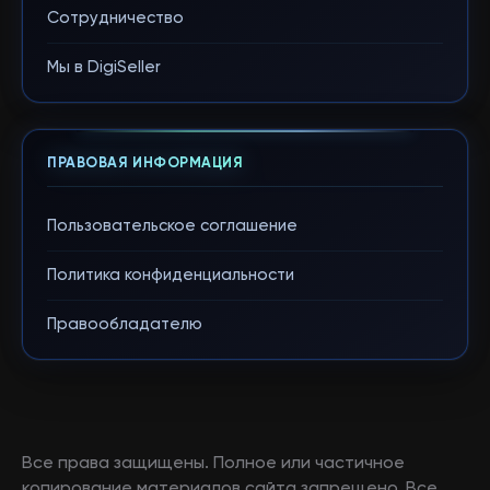
Сотрудничество
Мы в DigiSeller
ПРАВОВАЯ ИНФОРМАЦИЯ
Пользовательское соглашение
Политика конфиденциальности
Правообладателю
Все права защищены. Полное или частичное
копирование материалов сайта запрещено. Все