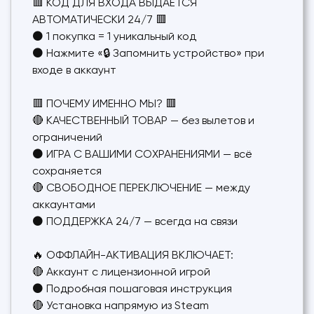
🟥 КОД ДЛЯ ВХОДА ВЫДАЁТСЯ
АВТОМАТИЧЕСКИ 24/7 🟥
⚫ 1 покупка = 1 уникальный код
⚫ Нажмите «🔒 Запомнить устройство» при
входе в аккаунт
🟥 ПОЧЕМУ ИМЕННО МЫ? 🟥
🔴 КАЧЕСТВЕННЫЙ ТОВАР — без вылетов и
ограничений
⚫ ИГРА С ВАШИМИ СОХРАНЕНИЯМИ — всё
сохраняется
🔴 СВОБОДНОЕ ПЕРЕКЛЮЧЕНИЕ — между
аккаунтами
⚫ ПОДДЕРЖКА 24/7 — всегда на связи
🔥 ОФФЛАЙН-АКТИВАЦИЯ ВКЛЮЧАЕТ:
🔴 Аккаунт с лицензионной игрой
⚫ Подробная пошаговая инструкция
🔴 Установка напрямую из Steam