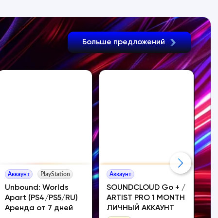
Больше предложений
Аккаунт
PlayStation
Аккаунт
Ак
Unbound: Worlds
SOUNDCLOUD Go + /
Ca
Apart (PS4/PS5/RU)
ARTIST PRO 1 MONTH
(P
Аренда от 7 дней
ЛИЧНЫЙ АККАУНТ
Ак