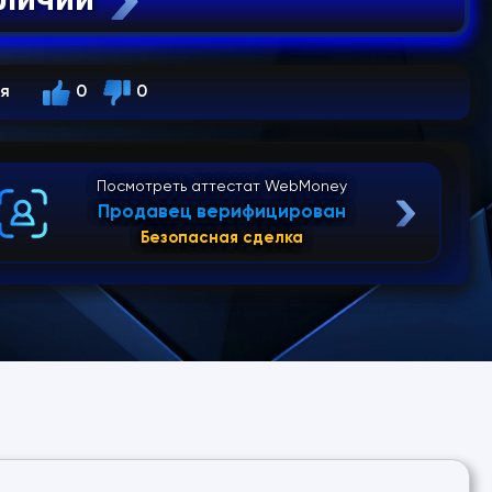
ся
0
0
Посмотреть аттестат WebMoney
Продавец верифицирован
Безопасная сделка