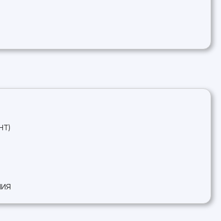
НТ)
НИЯ