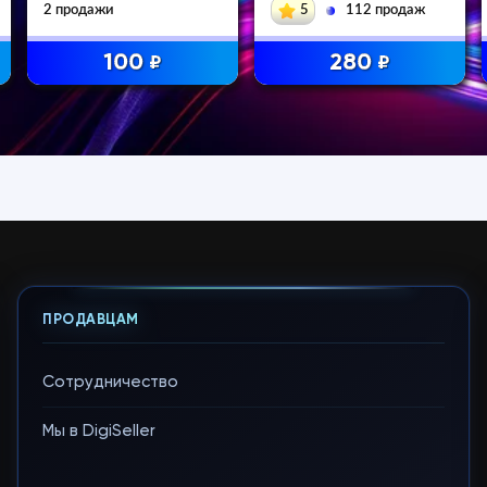
2 продажи
5
112 продаж
100
280
₽
₽
ПРОДАВЦАМ
Сотрудничество
Мы в DigiSeller