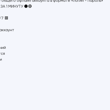
 общего офлайн аккаунта в формате «логин - пароль»
ЗА 1 МИНУТУ ⚫🔴
7 🟥
 аккаунт
ний
тся
и