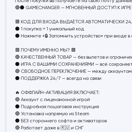
После покупки вы получаете на свою почту данные
🔴⚫ GAMECHANGER — МГНОВЕННЫЙ ДОСТУП К ИГРЕ 
🟥 КОД ДЛЯ ВХОДА ВЫДАЁТСЯ АВТОМАТИЧЕСКИ 24/
⚫ 1 покупка = 1 уникальный код
⚫ Нажмите «🔒 Запомнить устройство» при входе в
🟥 ПОЧЕМУ ИМЕННО МЫ? 🟥
🔴 КАЧЕСТВЕННЫЙ ТОВАР — без вылетов и ограниче
⚫ ИГРА С ВАШИМИ СОХРАНЕНИЯМИ — всё сохраняе
🔴 СВОБОДНОЕ ПЕРЕКЛЮЧЕНИЕ — между аккаунтам
⚫ ПОДДЕРЖКА 24/7 — всегда на связи
🔥 ОФФЛАЙН-АКТИВАЦИЯ ВКЛЮЧАЕТ:
🔴 Аккаунт с лицензионной игрой
⚫ Подробная пошаговая инструкция
🔴 Установка напрямую из Steam
⚫ БЕЗ стороннего софта и активаторов
🔴 Работает даже в 🇷🇺 и СНГ