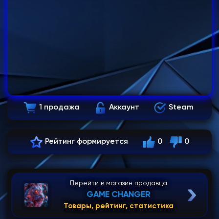
1 продажа
Аккаунт
Steam
Рейтинг формируется
0
0
Перейти в магазин продавца
GAME CHANGER
Товары, рейтинг, статистика