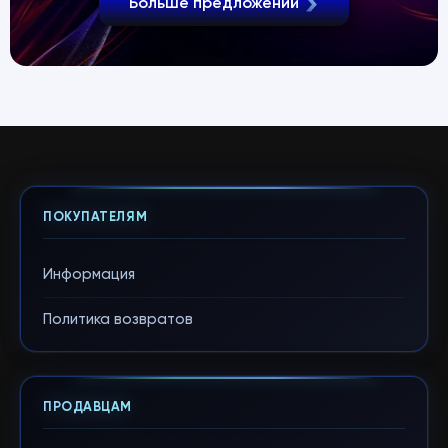
Больше предложений
ПОКУПАТЕЛЯМ
Информация
Политика возвратов
ПРОДАВЦАМ