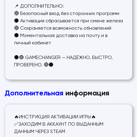
📌 ДОПОЛНИТЕЛЬНО:
🔴 Безопасный вход без сторонних программ
⚫ Активация сбрасывается при смене железа
🔴 Сохраняется возможность обновлений
⚫ Моментальная доставка на почту и в
личный кабинет
⚫🔴 GAMECHANGER — НАДЁЖНО. БЫСТРО.
ПРОВЕРЕНО. 🔴⚫
Дополнительная
информация
🔥ИНСТРУКЦИЯ АКТИВАЦИИ ИГРЫ🔥
✅ЗАХОДИМ В АККАУНТ ПО ВЫДАННЫМ
ДАННЫМ ЧЕРЕЗ STEAM