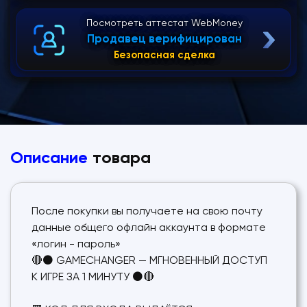
Посмотреть аттестат WebMoney
Продавец верифицирован
Безопасная сделка
Описание
товара
После покупки вы получаете на свою почту
данные общего офлайн аккаунта в формате
«логин - пароль»
🔴⚫ GAMECHANGER — МГНОВЕННЫЙ ДОСТУП
К ИГРЕ ЗА 1 МИНУТУ ⚫🔴