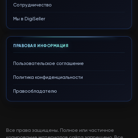
Сотрудничество
Мы в DigiSeller
ПРАВОВАЯ ИНФОРМАЦИЯ
Пользовательское соглашение
Политика конфиденциальности
Правообладателю
Все права защищены. Полное или частичное
копирование материалов сайта запрещено. Все