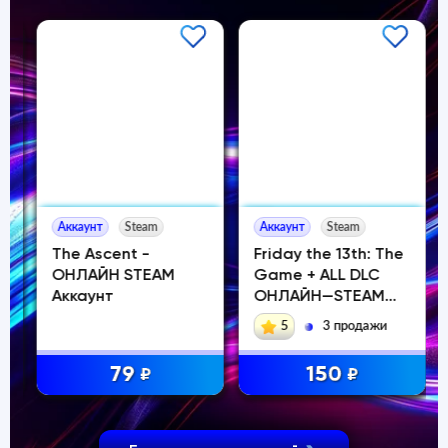
Аккаунт
Steam
Аккаунт
Steam
The Ascent -
Friday the 13th: The
ОНЛАЙН STEAM
Game + ALL DLC
Аккаунт
ОНЛАЙН—STEAM
Аккаунт
5
3 продажи
79
150
₽
₽