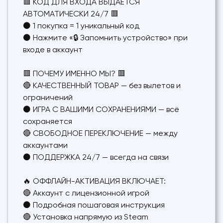
🟥 КОД ДЛЯ ВХОДА ВЫДАЁТСЯ
АВТОМАТИЧЕСКИ 24/7 🟥
⚫ 1 покупка = 1 уникальный код
⚫ Нажмите «🔒 Запомнить устройство» при
входе в аккаунт
🟥 ПОЧЕМУ ИМЕННО МЫ? 🟥
🔴 КАЧЕСТВЕННЫЙ ТОВАР — без вылетов и
ограничений
⚫ ИГРА С ВАШИМИ СОХРАНЕНИЯМИ — всё
сохраняется
🔴 СВОБОДНОЕ ПЕРЕКЛЮЧЕНИЕ — между
аккаунтами
⚫ ПОДДЕРЖКА 24/7 — всегда на связи
🔥 ОФФЛАЙН-АКТИВАЦИЯ ВКЛЮЧАЕТ:
🔴 Аккаунт с лицензионной игрой
⚫ Подробная пошаговая инструкция
🔴 Установка напрямую из Steam