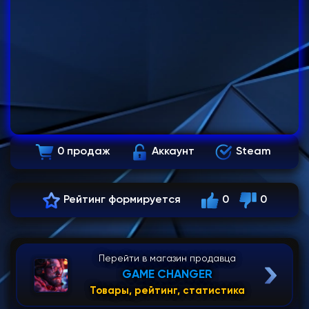
0 продаж
Аккаунт
Steam
Рейтинг формируется
0
0
Перейти в магазин продавца
GAME CHANGER
Товары, рейтинг, статистика