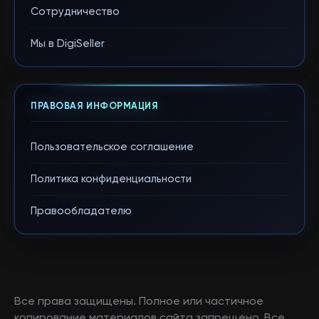
Сотрудничество
Мы в DigiSeller
ПРАВОВАЯ ИНФОРМАЦИЯ
Пользовательское соглашение
Политика конфиденциальности
Правообладателю
Все права защищены. Полное или частичное
копирование материалов сайта запрещено. Все