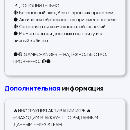
📌 ДОПОЛНИТЕЛЬНО:
🔴 Безопасный вход без сторонних программ
⚫ Активация сбрасывается при смене железа
🔴 Сохраняется возможность обновлений
⚫ Моментальная доставка на почту и в
личный кабинет
⚫🔴 GAMECHANGER — НАДЁЖНО. БЫСТРО.
ПРОВЕРЕНО. 🔴⚫
Дополнительная
информация
🔥ИНСТРУКЦИЯ АКТИВАЦИИ ИГРЫ🔥
✅ЗАХОДИМ В АККАУНТ ПО ВЫДАННЫМ
ДАННЫМ ЧЕРЕЗ STEAM