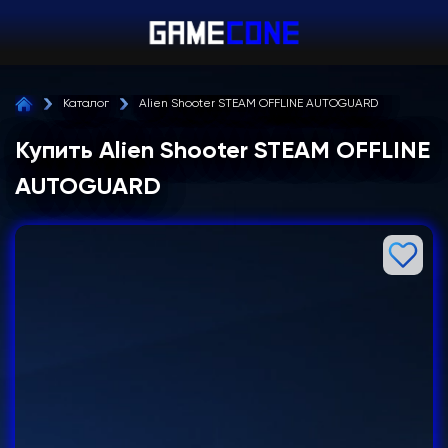
Каталог
Alien Shooter STEAM OFFLINE AUTOGUARD
Купить Alien Shooter STEAM OFFLINE
AUTOGUARD