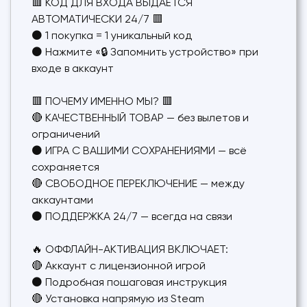
🟥 КОД ДЛЯ ВХОДА ВЫДАЁТСЯ
АВТОМАТИЧЕСКИ 24/7 🟥
⚫ 1 покупка = 1 уникальный код
⚫ Нажмите «🔒 Запомнить устройство» при
входе в аккаунт
🟥 ПОЧЕМУ ИМЕННО МЫ? 🟥
🔴 КАЧЕСТВЕННЫЙ ТОВАР — без вылетов и
ограничений
⚫ ИГРА С ВАШИМИ СОХРАНЕНИЯМИ — всё
сохраняется
🔴 СВОБОДНОЕ ПЕРЕКЛЮЧЕНИЕ — между
аккаунтами
⚫ ПОДДЕРЖКА 24/7 — всегда на связи
🔥 ОФФЛАЙН-АКТИВАЦИЯ ВКЛЮЧАЕТ:
🔴 Аккаунт с лицензионной игрой
⚫ Подробная пошаговая инструкция
🔴 Установка напрямую из Steam