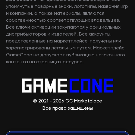
упомянутые товарные знаки, логотипы, названия игр
и компаний, а также материалы, являются
собственностью соответствующих владельцев.
Все ключи активации закупаются у официальных
дистрибьюторов и издателей. Все аккаунты,
представленные на маркетплейсе, получены или
зарегистрированы легальным путем. Маркетплейс
GameCone не допускает публикацию незаконного
контента на страницах ресурса.
© 2021 - 2026 GC Marketplace
Все права защищены