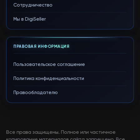
Сотрудничество
Мы в DigiSeller
ПРАВОВАЯ ИНФОРМАЦИЯ
Пользовательское соглашение
Политика конфиденциальности
Правообладателю
Все права защищены. Полное или частичное
копирование материалов сайта запрещено. Все