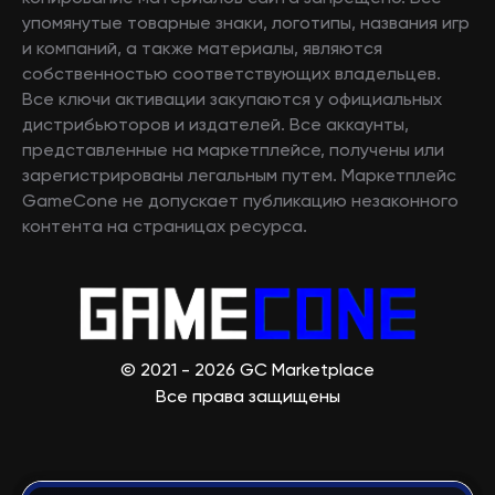
упомянутые товарные знаки, логотипы, названия игр
и компаний, а также материалы, являются
собственностью соответствующих владельцев.
Все ключи активации закупаются у официальных
дистрибьюторов и издателей. Все аккаунты,
представленные на маркетплейсе, получены или
зарегистрированы легальным путем. Маркетплейс
GameCone не допускает публикацию незаконного
контента на страницах ресурса.
© 2021 - 2026 GC Marketplace
Все права защищены